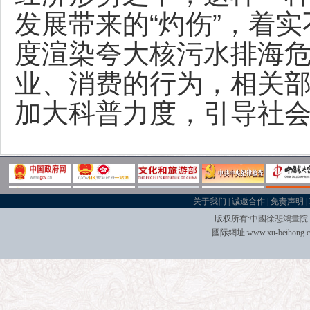
发展带来的“灼伤”，着
度渲染夸大核污水排海
业、消费的行为，相关
加大科普力度，引导社
关于我们
|
诚邀合作
|
免责声明
|
版权所有:中國
徐悲鴻畫院
國际
網址:
www.xu-beihong.