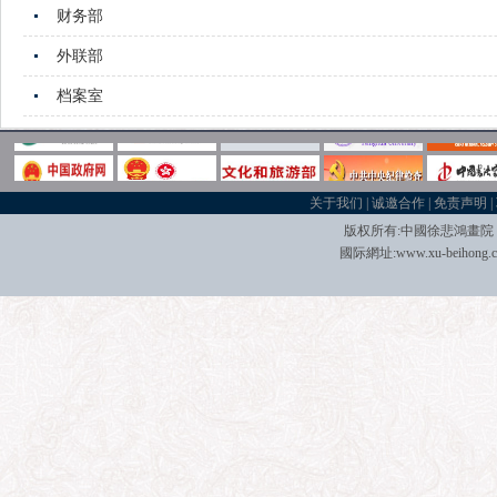
财务部
外联部
档案室
关于我们
|
诚邀合作
|
免责声明
|
版权所有:中國
徐悲鴻畫院
國际
網址:
www.xu-beihong.