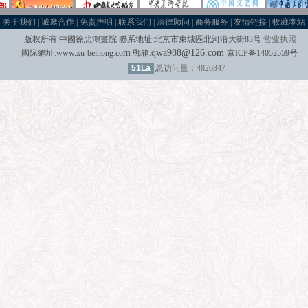
关于我们
|
诚邀合作
|
免责声明
|
联系我们
|
法律顾问
|
商务服务
|
友情链接
|
收藏本站
版权所有:中國
徐悲鴻畫院 聯系地址:北京市東城區北河沿大街83号
营业执照
m
qwa988@126.com
國际
網址:
www.xu-beihong.co
郵箱
:
京ICP备14052559号
51La
总访问量：4826347