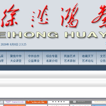
2026年
8月8日 2:3:26
风采
聚焦中华
中外合作
综合专题
民族艺术
收藏天下
文艺
地理
大众讲堂
公益事业
名家介绍
艺术原创
艺术论坛
公告