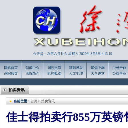
今天是：农历六月廿六 星期六 2026年
8月8日 4:13:20
网站首页
新闻中心
国际交流
环球风采
聚焦中华
中外合作
画院领导
画院简介
机构概览
人文地理
大众讲堂
公益事业
拍卖资讯
当前位置：
首页
> 拍卖资讯
佳士得拍卖行855万英