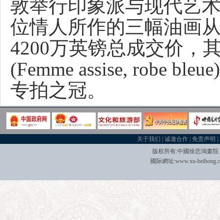
敦举行印象派与现代艺
位情人所作的三幅油画从
4200万英镑总成交价
(Femme assise, rob
专拍之冠。
关于我们
|
诚邀合作
|
免责声明
|
版权所有:中國
徐悲鴻畫院
國际
網址:
www.xu-beihong.