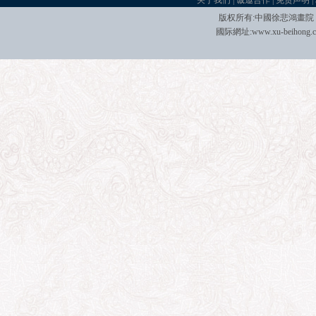
关于我们
|
诚邀合作
|
免责声明
|
版权所有:中國
徐悲鴻畫院
國际
網址:
www.xu-beihong.