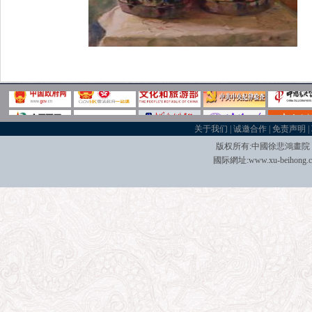
关于我们
|
诚邀合作
|
免责声明
|
版权所有:中國
徐悲鴻畫院
國际
網址:
www.xu-beihong.