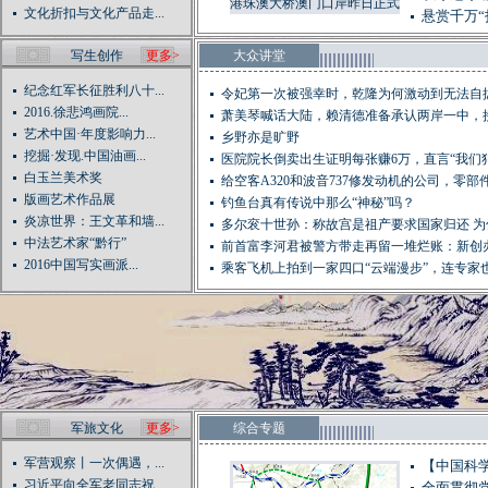
港珠澳大桥澳门口岸昨日正式
文化折扣与文化产品走...
悬赏千万“
交付使用!
写生创作
更多>
大众讲堂
纪念红军长征胜利八十...
令妃第一次被强幸时，乾隆为何激动到无法自
2016.徐悲鸿画院...
萧美琴喊话大陆，赖清德准备承认两岸一中，
艺术中国·年度影响力...
是...
乡野亦是旷野
挖掘·发现.中国油画...
医院院长倒卖出生证明每张赚6万，直言“我们
白玉兰美术奖
死...
给空客A320和波音737修发动机的公司，零部件造
版画艺术作品展
钓鱼台真有传说中那么“神秘”吗？
炎凉世界：王文革和墙...
多尔衮十世孙：称故宫是祖产要求国家归还 为
中法艺术家“黔行”
血...
前首富李河君被警方带走再留一堆烂账：新创
2016中国写实画派...
集...
乘客飞机上拍到一家四口“云端漫步”，连专家
解...
军旅文化
更多>
综合专题
军营观察丨一次偶遇，...
【中国科学
习近平向全军老同志祝...