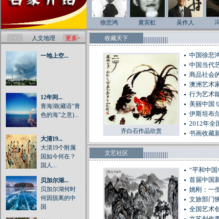
徐悲鸿
黄宾虹
吴作人
人文地理
更多>
收藏天下
中国徐悲
一地上空...
中国当代
商品社会的
澳洲艺术
行为艺术
12年间...
美丽中国 
青海湖(藏语“青
伊斯坦布
色的海”之意)...
2012年
齐白石作品欣赏
书画收藏
大清19...
大清19个附属
文艺社区
国如今何在？
国人...
“平和中
首届中国
贝加尔湖...
贝加尔湖何时
姚刚：一
何因脱离的中
文旅部门
国
全国艺术