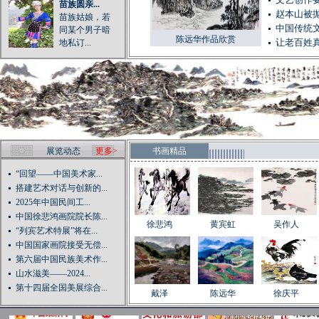
文艺创作
苗族圆亲...
赵本山被
苗族姑娘，若
中国传统
同某个男子暗
陈远华作品欣赏
地私订...
让老百姓
展览动态
更多>
书画精品
“回望——中国美术家...
搭建艺术对话与创新的...
2025年中国民间工...
中国徐悲鸿画院院长陈...
徐悲鸿
黄宾虹
吴作人
“列宾艺术特展”将在...
中国国家画院接受无偿...
第六届中国民族美术作...
山水滋美——2024...
第十四届全国美展综合...
戴泽
陈远华
徐庆平