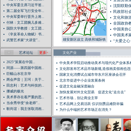
全面贯彻
中央军委主席习近平签...
沈阳联勤
第二届全军飞行安全年...
民政部社会
中央军委举行晋升上将...
文化和旅
付林：文工团腕儿多难...
全国政协教
国防大学教授：文工团...
中国美协
《辛亥革命人物赋》书...
中国美术家
雄安新区设立 高铁和城际铁
武警艺术家“大讲堂”...
“大爱之心
路网已提前规划（图）
艺术论坛
更多>
文化产业
2025“策展在中国...
中央美术学院启动推动美术与现代化产业体系
同源——第四届中国画...
动...
文化部发布艺术品市场新规,造假画卖假画也违
巨幅山水壮京华
国家文化消费试点城市华东片区座谈会召开
两会声音｜王珂：关于...
北京市促进中小企业发展条例
田忠利：艺术与科技的...
促进文化金融深度融合
挪威的极光
加快发展对外文化贸易 促进文化“走出去”
美术界存在着严重的恶...
艺术市场，别让商业主宰
当余秀华变“余老师”...
艺术品网上交易活跃 仅识别赝品难防诈骗
靳尚谊：我主张取消画...
为什么中端的艺术市场正在消失？