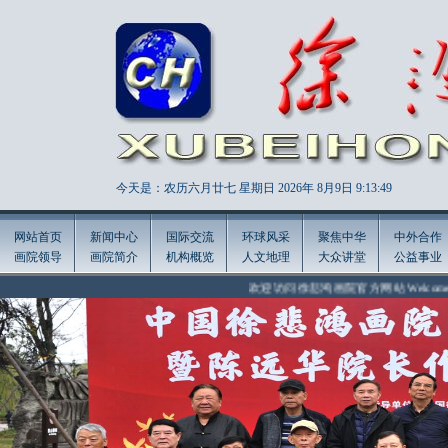
今天是：农历六月廿七 星期日 2026年
8月9日 9:13:51
网站首页
新闻中心
国际交流
环球风采
聚焦中华
中外合作
画院领导
画院简介
机构概览
人文地理
大众讲堂
公益事业
欢迎访问徐悲鸿画院官方网站 Welcome to the official 