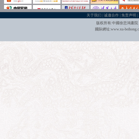
关于我们
|
诚邀合作
|
免责声明
|
版权所有:中國
徐悲鴻畫院
國际
網址:
www.xu-beihong.