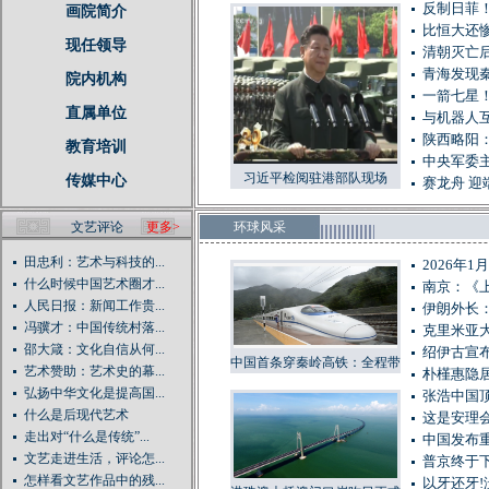
反制日菲
画院简介
比恒大还惨
现任领导
清朝灭亡后
青海发现秦
院内机构
一箭七星
直属单位
与机器人
陕西略阳
教育培训
中央军委
习近平检阅驻港部队现场
传媒中心
赛龙舟 迎
文艺评论
更多>
环球风采
田忠利：艺术与科技的...
2026年
什么时候中国艺术圈才...
南京：《
人民日报：新闻工作贵...
伊朗外长
冯骥才：中国传统村落...
克里米亚大
邵大箴：文化自信从何...
绍伊古宣
中国首条穿秦岭高铁：全程带
艺术赞助：艺术史的幕...
朴槿惠隐居
刹车铺轨，车站大都建在桥上
弘扬中华文化是提高国...
张浩中国
或隧道里
什么是后现代艺术
这是安理
走出对“什么是传统”...
中国发布重
文艺走进生活，评论怎...
普京终于下
怎样看文艺作品中的残...
以牙还牙!